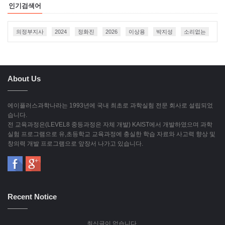
인기검색어
의정부지사
2024
정화진
2026
이상용
박지성
소리없는
About Us
에이플러스과학나라는 1993년에 국내 최초로 과학실험 전문 회사로 설립되었
습니다.
전 교육과정은(LEVEL8 중등과정은 자체 개발) KAIST에서 개발하였으며 과학
실험 프로그램으로 유,초등학교 교육과정에 충실한 학습 자료와 사고력 향상 및
창의력 개발 프로그램으로 앞장서 나가고 있습니다.
Recent Notice
최신글이 없습니다.