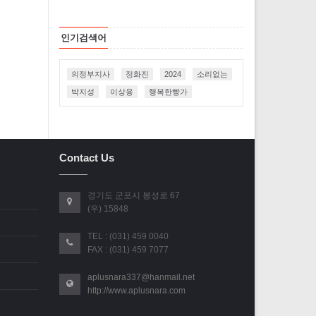
인기검색어
의정부지사
정화진
2024
소리없는
박지성
이상용
행복한빵가
Contact Us
경기도 군포시 봉성로 67
(우) 15848
TEL : (031) 459 0040
FAX : (031) 459 7077
aplusnara337@hanmail.net
http://www.aplusnara.com