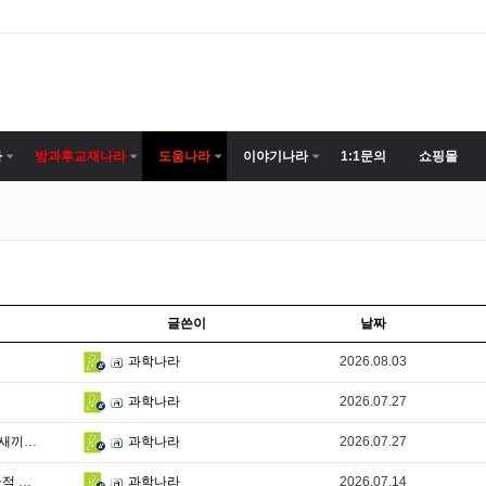
라
방과후교재나라
도움나라
이야기나라
1:1문의
쇼핑몰
글쓴이
날짜
2026.08.03
과학나라
2026.07.27
과학나라
KR 탐색 건너뛰기 검색 만들기 9+ 아바타 이미지 새끼를 버리는 엄마 판다의 잔인한 선택, …
2026.07.27
과학나라
2년 사냥하고 2주 만에 굶어 죽는 반딧불이의 비극적 일생
2026.07.14
과학나라