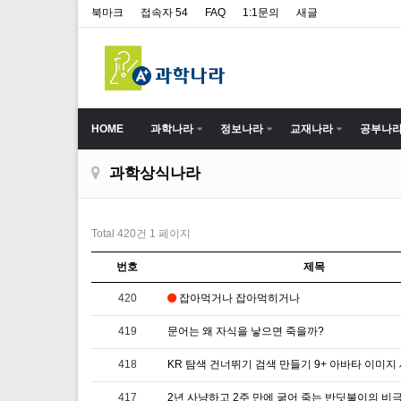
북마크
접속자 54
FAQ
1:1문의
새글
HOME
과학나라
정보나라
교재나라
공부나
과학상식나라
Total 420건
1 페이지
번호
제목
420
잡아먹거나 잡아먹히거나
419
문어는 왜 자식을 낳으면 죽을까?
418
417