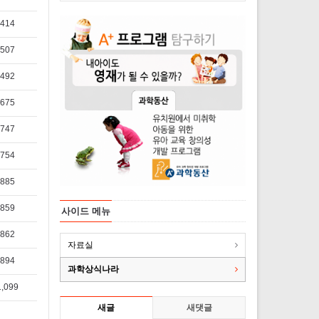
414
507
492
675
747
754
885
859
사이드 메뉴
862
자료실
894
과학상식나라
1,099
새글
새댓글