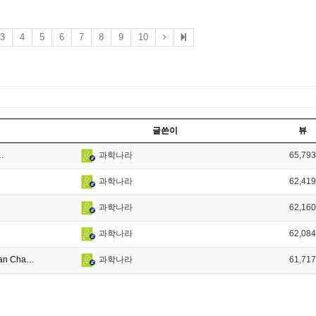
3
4
5
6
7
8
9
10
글쓴이
뷰
…
65,793
과학나라
62,419
과학나라
62,160
과학나라
62,084
과학나라
n Cha…
61,717
과학나라