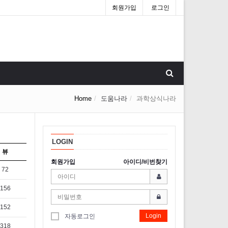
회원가입
로그인
Home
도움나라
과학상식나라
LOGIN
뷰
회원가입
아이디/비번찾기
72
156
152
Login
자동로그인
318