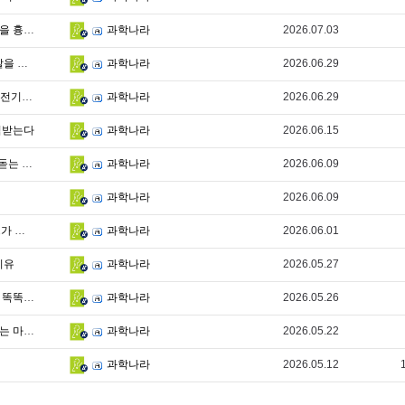
14g으로 태어나 50년을 사는 새가 매일 인간의 말을 흉내 내는 진짜 이유
2026.07.03
과학나라
눈을 감아야 사냥에 성공하는 동물? 포유류인데 알을 낳는 오리너구리의 미스터리
2026.06.29
과학나라
860볼트 전기를 쏘는 괴물, 전기뱀장어는 왜 자기 전기에 감전되지 않을까?
2026.06.29
과학나라
격받는다
2026.06.15
과학나라
400g 작은 새가 사람 얼굴을 17년 기억하는 소름 돋는 진짜 이유
2026.06.09
과학나라
2026.06.09
과학나라
태어난 지 6년 동안 땅을 밟지 않는 새, 알바트로스가 짝을 찾기 위해 치르는 잔인한 대가
2026.06.01
과학나라
이유
2026.05.27
과학나라
2,000m 심해로 매일 사라지는 이유... 지구상 가장 똑똑한 거대 생명체의 비밀
2026.05.26
과학나라
17년을 어둠 속에서 굶주린 매미가 지상에서 보내는 마지막 한 달의 기록
2026.05.22
과학나라
2026.05.12
과학나라