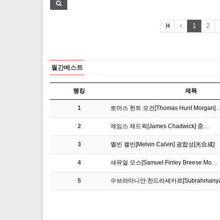
1
2
월간베스트
랭킹
제목
1
토머스 헌트 모건[Thomas Hunt Morgan] 
2
제임스 채드윅[James Chadwick] 중…
3
멜빈 캘빈[Melvin Calvin] 광합성[光合成]
4
새뮤얼 모스[Samuel Finley Breese Mo…
5
수브라마니안 찬드라세카르[Subrahmanya