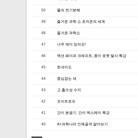
50
물의 전기분해
49
즐거운 과학 쇼 초저온의 세계
48
즐거운 과학쇼
47
너무 재미 있어요!
46
액션 페이퍼 크래프트, 종이 로켓 발사 특강
45
토네이도
44
중심잡는 새
43
고 흡수성 수지
42
조이트로프
41
간이 분광기. 간이 엑스레이 특강
40
A+과학나라 인체골격 알아보기