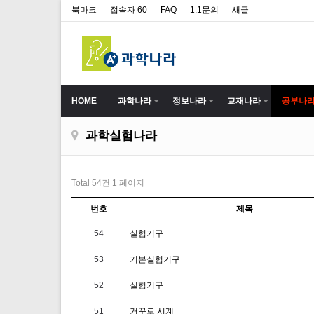
북마크
접속자 60
FAQ
1:1문의
새글
HOME
과학나라
정보나라
교재나라
공부나
과학실험나라
Total 54건
1 페이지
번호
제목
54
실험기구
53
기본실험기구
52
실험기구
51
거꾸로 시계