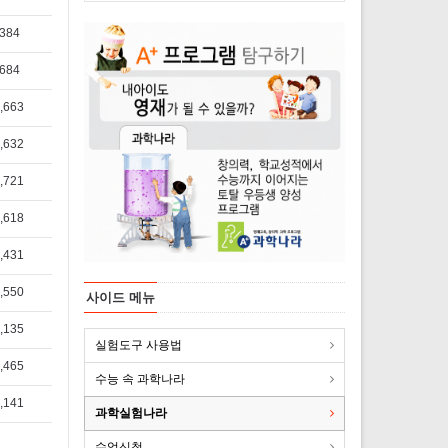
,384
,684
,663
,632
,721
,618
,431
,550
사이드 메뉴
,135
실험도구 사용법
,465
수능 속 과학나라
,141
과학실험나라
수업신청