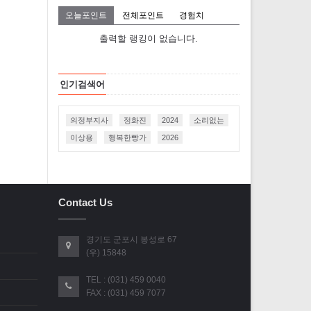
오늘포인트
전체포인트
경험치
출력할 랭킹이 없습니다.
인기검색어
의정부지사
정화진
2024
소리없는
이상용
행복한빵가
2026
Contact Us
경기도 군포시 봉성로 67
(우) 15848
TEL : (031) 459 0040
FAX : (031) 459 7077