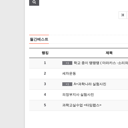
월간베스트
랭킹
제목
1
학교 종이 땡땡땡 ( 마라카스 -소리
+1
2
세차운동
3
A+과학나라 실험사진
+1
4
의정부지사 실험사진
5
과학교실수업 <타임랩스>