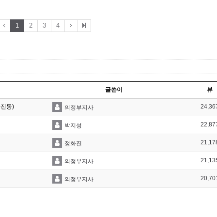
1
2
3
4
글쓴이
뷰
와진동)
24,36
의정부지사
22,87
박지성
21,17
정화진
21,13
의정부지사
20,70
의정부지사