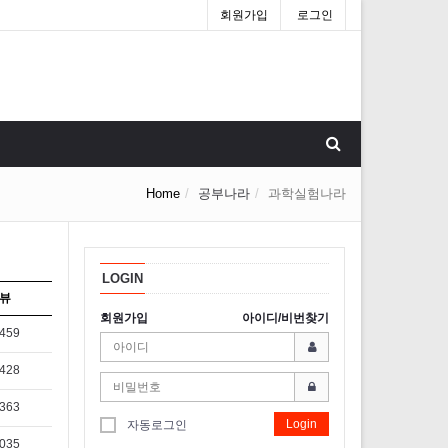
회원가입
로그인
Home
공부나라
과학실험나라
LOGIN
뷰
회원가입
아이디/비번찾기
,459
,428
,363
Login
자동로그인
,035