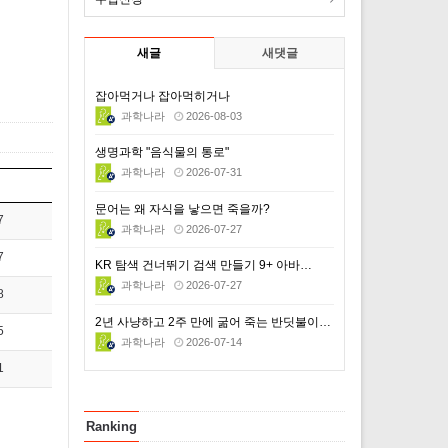
새글
새댓글
잡아먹거나 잡아먹히거나
과학나라
2026-08-03
생명과학 "음식물의 통로"
과학나라
2026-07-31
문어는 왜 자식을 낳으면 죽을까?
7
과학나라
2026-07-27
7
KR 탐색 건너뛰기 검색 만들기 9+ 아바…
과학나라
2026-07-27
8
2년 사냥하고 2주 만에 굶어 죽는 반딧불이의 비극적 …
5
과학나라
2026-07-14
1
Ranking