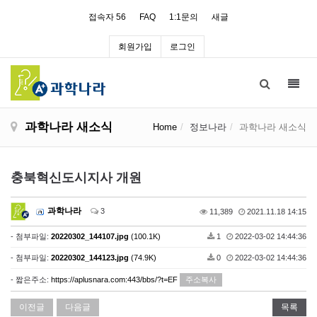
접속자 56
FAQ
1:1문의
새글
회원가입
로그인
Toggl
navig
과학나라 새소식
Home
정보나라
과학나라 새소식
충북혁신도시지사 개원
과학나라
3
11,389
2021.11.18 14:15
- 첨부파일:
20220302_144107.jpg
(100.1K)
1
2022-03-02 14:44:36
- 첨부파일:
20220302_144123.jpg
(74.9K)
0
2022-03-02 14:44:36
- 짧은주소:
https://aplusnara.com:443/bbs/?t=EF
주소복사
이전글
다음글
목록