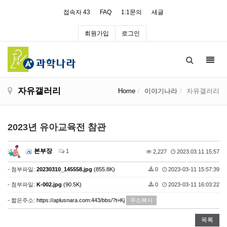
접속자 43
FAQ
1:1문의
새글
회원가입
로그인
Toggl
navig
자유갤러리
Home
이야기나라
자유갤러리
2023년 유아교육전 참관
본부장
1
2,227
2023.03.11 15:57
- 첨부파일:
20230310_145558.jpg
(855.8K)
0
2023-03-11 15:57:39
- 첨부파일:
K-002.jpg
(90.5K)
0
2023-03-11 16:03:22
- 짧은주소:
https://aplusnara.com:443/bbs/?t=Kj
주소복사
목록