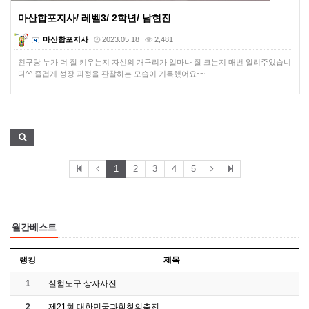
마산합포지사/ 레벨3/ 2학년/ 남현진
마산합포지사
2023.05.18
2,481
친구랑 누가 더 잘 키우는지 자신의 개구리가 얼마나 잘 크는지 매번 알려주었습니
다^^ 즐겁게 성장 과정을 관찰하는 모습이 기특했어요~~
1
2
3
4
5
월간베스트
랭킹
제목
1
실험도구 상자사진
2
제21회 대한민국과학창의축전