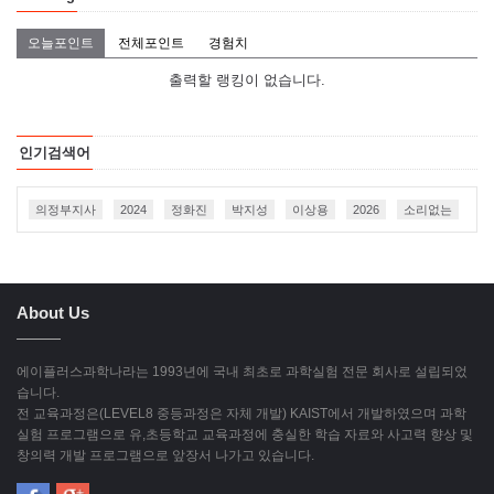
오늘포인트
전체포인트
경험치
출력할 랭킹이 없습니다.
인기검색어
의정부지사
2024
정화진
박지성
이상용
2026
소리없는
About Us
에이플러스과학나라는 1993년에 국내 최초로 과학실험 전문 회사로 설립되었
습니다.
전 교육과정은(LEVEL8 중등과정은 자체 개발) KAIST에서 개발하였으며 과학
실험 프로그램으로 유,초등학교 교육과정에 충실한 학습 자료와 사고력 향상 및
창의력 개발 프로그램으로 앞장서 나가고 있습니다.