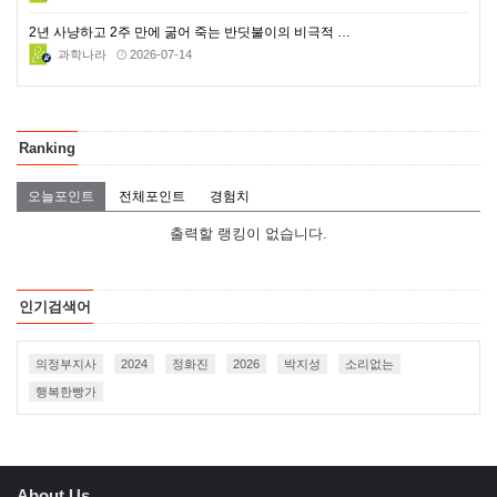
2년 사냥하고 2주 만에 굶어 죽는 반딧불이의 비극적 …
과학나라
2026-07-14
Ranking
오늘포인트
전체포인트
경험치
출력할 랭킹이 없습니다.
인기검색어
의정부지사
2024
정화진
2026
박지성
소리없는
행복한빵가
About Us