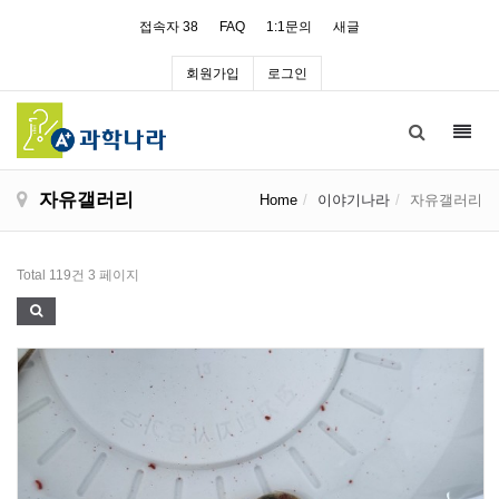
접속자 38
FAQ
1:1문의
새글
회원가입
로그인
Toggl
navig
자유갤러리
Home
이야기나라
자유갤러리
Total 119건
3 페이지