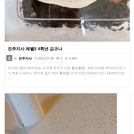
진주지사 레벨5 4학년 김규나
진주지사
2022.07.30
1
2,465
지난번 1등이 9cm 라는 소식에 친구가 나도 출전할껄~ 하며 아쉬워 하더라구요 ㅎ
ㅎ 벼르고 있더니 멋지게 길이 재어 출전합니다!! 이건 11cm인가요~ 12cm인가요
~…