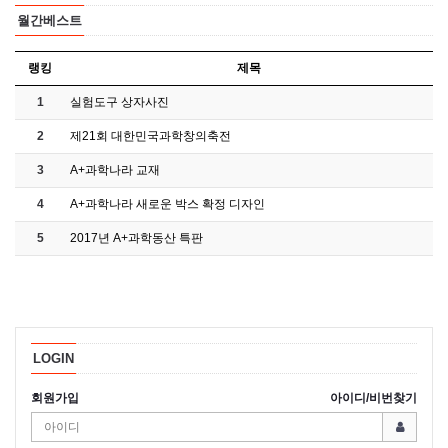
월간베스트
랭킹
제목
1
실험도구 상자사진
2
제21회 대한민국과학창의축전
3
A+과학나라 교재
4
A+과학나라 새로운 박스 확정 디자인
5
2017년 A+과학동산 특판
LOGIN
회원가입
아이디/비번찾기