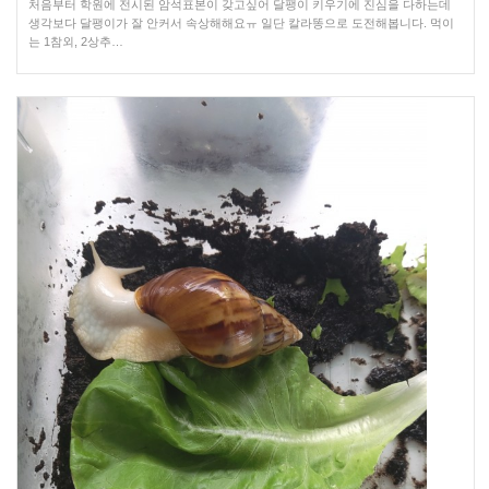
처음부터 학원에 전시된 암석표본이 갖고싶어 달팽이 키우기에 진심을 다하는데
생각보다 달팽이가 잘 안커서 속상해해요ㅠ 일단 칼라똥으로 도전해봅니다. 먹이
는 1참외, 2상추…