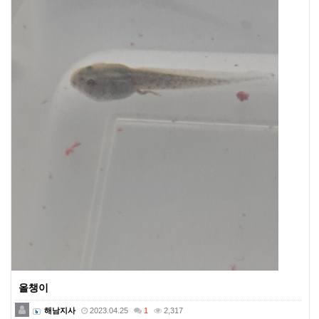
올챙이
해남지사
2023.04.25
1
2,317