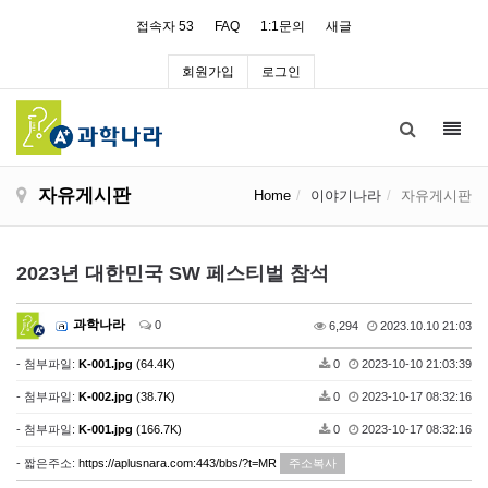
접속자 53
FAQ
1:1문의
새글
회원가입
로그인
Toggl
navig
자유게시판
Home
이야기나라
자유게시판
2023년 대한민국 SW 페스티벌 참석
과학나라
0
6,294
2023.10.10 21:03
- 첨부파일:
K-001.jpg
(64.4K)
0
2023-10-10 21:03:39
- 첨부파일:
K-002.jpg
(38.7K)
0
2023-10-17 08:32:16
- 첨부파일:
K-001.jpg
(166.7K)
0
2023-10-17 08:32:16
- 짧은주소:
https://aplusnara.com:443/bbs/?t=MR
주소복사