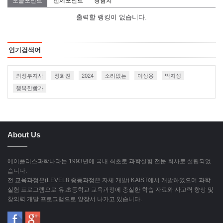
오늘포인트
전체포인트
경험치
출력할 랭킹이 없습니다.
인기검색어
의정부지사
정화진
2024
소리없는
이상용
박지성
행복한빵가
About Us
에이플러스과학나라는 1993년에 국내 최초로 과학실험 전문 회사로 설립되었
습니다.
전 교육과정은(LEVEL8 중등과정은 자체 개발) KAIST에서 개발하였으며 과학
실험 프로그램으로 유,초등학교 교육과정에 충실한 학습 자료와 사고력 향상 및
창의력 개발 프로그램으로 앞장서 나가고 있습니다.