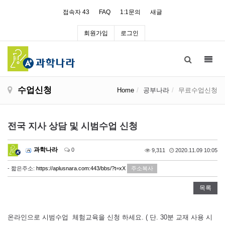
접속자 43
FAQ
1:1문의
새글
회원가입
로그인
Toggl
navig
수업신청
Home
공부나라
무료수업신청
전국 지사 상담 및 시범수업 신청
과학나라
0
9,311
2020.11.09 10:05
- 짧은주소:
https://aplusnara.com:443/bbs/?t=xX
주소복사
목록
온라인으로 시범수업 체험교육을 신청 하세요. ( 단. 30분 교재 사용 시