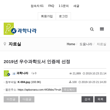
접속자 61
FAQ
1:1문의
새글
회원가입
로그인
Toggl
navig
자료실
Home
도움나라
자료실
2019년 우수과학도서 인증제 선정
과학나라
0
21,889
2019.10.23 21:14
- 첨부파일:
K-004.jpg
(193.9K)
100
2019-10-23 21:14:20
- 짧은주소:
https://aplusnara.com:443/bbs/?t=uh
주소복사
이전글
다음글
검색
목록