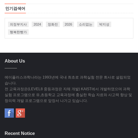
인기검색어
의정부지사
2024
정화진
2026
소리없는
박지성
행복한빵가
About Us
에이플러스과학나라는 1993년에 국내 최초로 과학실험 전문 회사로 설립되었
습니다.
전 교육과정은(LEVEL8 중등과정은 자체 개발) KAIST에서 개발하였으며 과학
실험 프로그램으로 유,초등학교 교육과정에 충실한 학습 자료와 사고력 향상 및
창의력 개발 프로그램으로 앞장서 나가고 있습니다.
Recent Notice