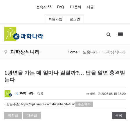
접속자 56
FAQ
1:1문의
새글
회원가입
로그인
Toggl
navig
과학상식나라
Home
도움나라
과학상식나라
1광년을 가는 데 얼마나 걸릴까?… 답을 알면 충격받
는다
과학나라
0
691
2026.06.15 18:20
- 짧은주소:
https://aplusnara.com:443/bbs/?t=10w
주소복사
이전글
다음글
목록