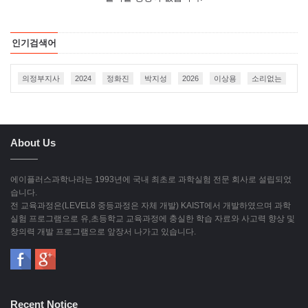
인기검색어
의정부지사
2024
정화진
박지성
2026
이상용
소리없는
About Us
에이플러스과학나라는 1993년에 국내 최초로 과학실험 전문 회사로 설립되었
습니다.
전 교육과정은(LEVEL8 중등과정은 자체 개발) KAIST에서 개발하였으며 과학
실험 프로그램으로 유,초등학교 교육과정에 충실한 학습 자료와 사고력 향상 및
창의력 개발 프로그램으로 앞장서 나가고 있습니다.
Recent Notice