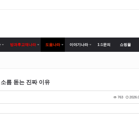
라
방과후교재나라
도움나라
이야기나라
1:1문의
쇼핑몰
는 소름 돋는 진짜 이유
763
2026.0