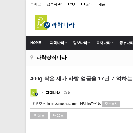
북마크
접속자 43
FAQ
1:1문의
새글
HOME
과학나라
정보나라
교재나라
공부나
과학상식나라
400g 작은 새가 사람 얼굴을 17년 기억하
과학나라
0
- 짧은주소:
https://aplusnara.com:443/bbs/?t=10v
주소복사
이전글
다음글