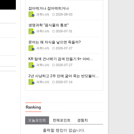
잡아먹거나 잡아먹히거나
과학나라
2026-08-03
생명과학 "음식물의 통로"
과학나라
2026-07-31
문어는 왜 자식을 낳으면 죽을까?
과학나라
2026-07-27
KR 탐색 건너뛰기 검색 만들기 9+ 아바…
과학나라
2026-07-27
2년 사냥하고 2주 만에 굶어 죽는 반딧불이의 비극적 …
과학나라
2026-07-14
Ranking
오늘포인트
전체포인트
경험치
출력할 랭킹이 없습니다.