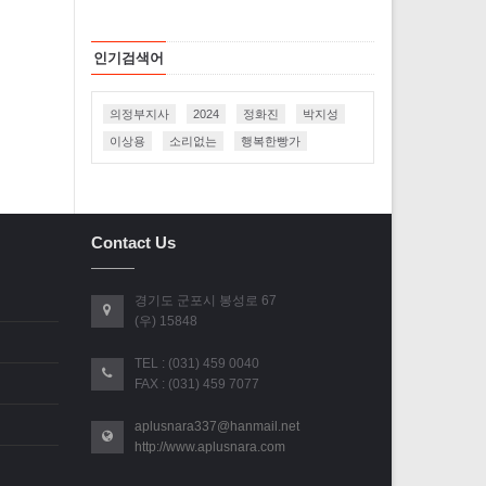
인기검색어
의정부지사
2024
정화진
박지성
이상용
소리없는
행복한빵가
Contact Us
경기도 군포시 봉성로 67
(우) 15848
TEL : (031) 459 0040
FAX : (031) 459 7077
aplusnara337@hanmail.net
http://www.aplusnara.com