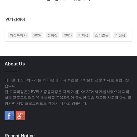
인기검색어
의정부지사
2024
정화진
2026
박지성
소리없는
이상용
About Us
에이플러스과학나라는 1993년에 국내 최초로 과학실험 전문 회사로 설립되었
습니다.
전 교육과정은(LEVEL8 중등과정은 자체 개발) KAIST에서 개발하였으며 과학
실험 프로그램으로 유,초등학교 교육과정에 충실한 학습 자료와 사고력 향상 및
창의력 개발 프로그램으로 앞장서 나가고 있습니다.
Recent Notice