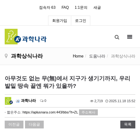
접속자 63
FAQ
1:1문의
새글
회원가입
로그인
Toggl
navig
과학상식나라
Home
도움나라
과학상식나라
아무것도 없는 무(無)에서 지구가 생기기까지, 우리
발밑 땅속 끝엔 뭐가 있을까?
과학나라
0
2,719
2025.11.18 15:52
- 짧은주소:
https://aplusnara.com:443/bbs/?t=ZL
주소복사
이전글
다음글
목록