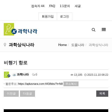
접속자 44
FAQ
1:1문의
새글
회원가입
로그인
Toggl
navig
과학상식나라
Home
도움나라
과학상식나라
비행기 항로
과학나라
0
13,185
2023.11.10 08:22
- 짧은주소:
https://aplusnara.com:443/bbs/?t=N8
주소복사
이전글
다음글
목록