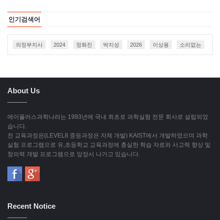
인기검색어
의정부지사
2024
정화진
박지성
2026
이상용
소리없는
About Us
에이플러스과학나라는 1993년에 국내 최초로 과학실험 전문 회사로 설립되었
습니다.
전 교육과정은(LEVEL8 중등과정은 자체 개발) KAIST에서 개발하였으며 과학
실험 프로그램으로 유,초등학교 교육과정에 충실한 학습 자료와 사고력 향상 및
창의력 개발 프로그램으로 앞장서 나가고 있습니다.
Recent Notice