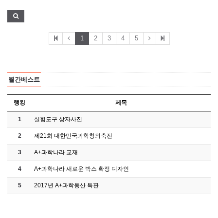
1
2
3
4
5
월간베스트
랭킹
제목
1
실험도구 상자사진
2
제21회 대한민국과학창의축전
3
A+과학나라 교재
4
A+과학나라 새로운 박스 확정 디자인
5
2017년 A+과학동산 특판