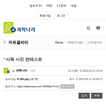
접속자 51
FAQ
1:1문의
새글
회원가입
로그인
Toggl
navig
자유갤러리
Home
이야기나라
자유갤러리
"사육 사진 컨테스트
과학나라
0
2,396
2023.05.11 19:54
- 첨부파일:
K-001.jpg
(18.7K)
0
2023-05-11 19:56:17
- 짧은주소:
https://aplusnara.com:443/bbs/?t=Lm
주소복사
검색
목록