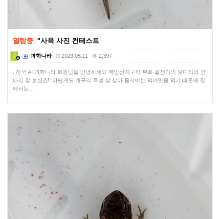
열람중
"사육 사진 컨테스트
과학나라
2023.05.11
2,397
. 전국 A+과학나라 회원님들 안녕하세요 북방산개구리 부화 올챙이의 뒷다리와 앞
다리 잘 보셨죠!! 아쉽게도 개구리 특성 상 살아 움지이는 먹이만을 먹기 때문에 집
에서는…