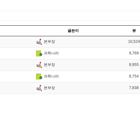
글쓴이
뷰
10,524
본부장
9,769
과학나라
8,955
본부장
8,754
과학나라
7,838
본부장