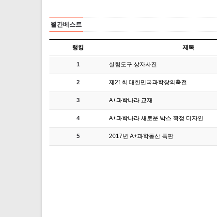
월간베스트
랭킹
제목
1
실험도구 상자사진
2
제21회 대한민국과학창의축전
3
A+과학나라 교재
4
A+과학나라 새로운 박스 확정 디자인
5
2017년 A+과학동산 특판