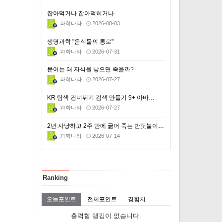
잡아먹거나 잡아먹히거나
과학나라
2026-08-03
생명과학 "음식물의 통로"
과학나라
2026-07-31
문어는 왜 자식을 낳으면 죽을까?
과학나라
2026-07-27
KR 탐색 건너뛰기 검색 만들기 9+ 아바…
과학나라
2026-07-27
2년 사냥하고 2주 만에 굶어 죽는 반딧불이의 비극적 …
과학나라
2026-07-14
Ranking
오늘포인트
전체포인트
경험치
출력할 랭킹이 없습니다.