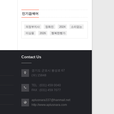
인기검색어
의정부지사
정화진
2024
소리없는
이상용
2026
행복한빵가
Contact Us
경기도 군포시 봉성로 67
(우) 15848
TEL : (031) 459 0040
FAX : (031) 459 7077
aplusnara337@hanmail.net
http://www.aplusnara.com