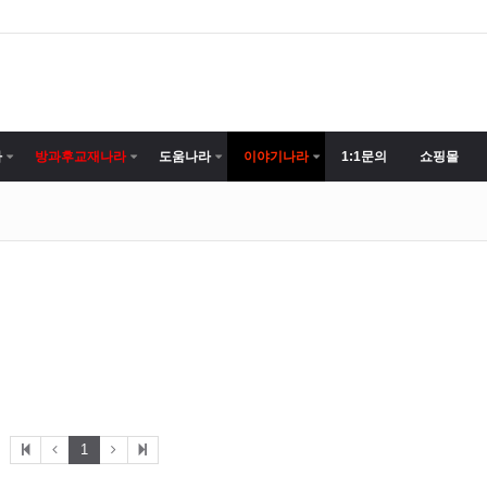
라
방과후교재나라
도움나라
이야기나라
1:1문의
쇼핑몰
1