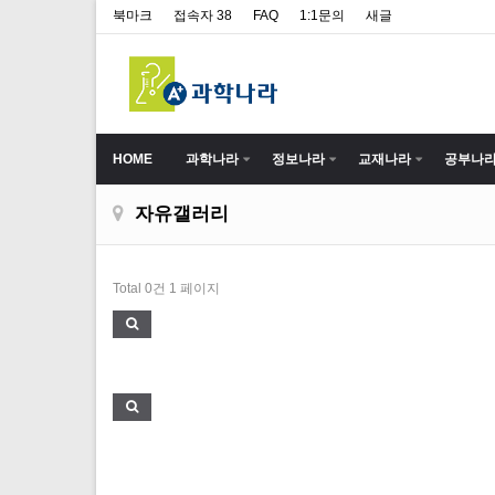
북마크
접속자 38
FAQ
1:1문의
새글
HOME
과학나라
정보나라
교재나라
공부나
자유갤러리
Total 0건
1 페이지