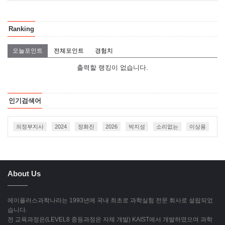
Ranking
오늘포인트
전체포인트
경험치
출력할 랭킹이 없습니다.
인기검색어
의정부지사
2024
정화진
2026
박지성
소리없는
이상용
About Us
에이플러스과학나라는 1993년에 국내 최초로 과학실험 전문 회사로 설립되었
습니다.
전 교육과정은(LEVEL8 중등과정은 자체 개발) KAIST에서 개발하였으며 과학