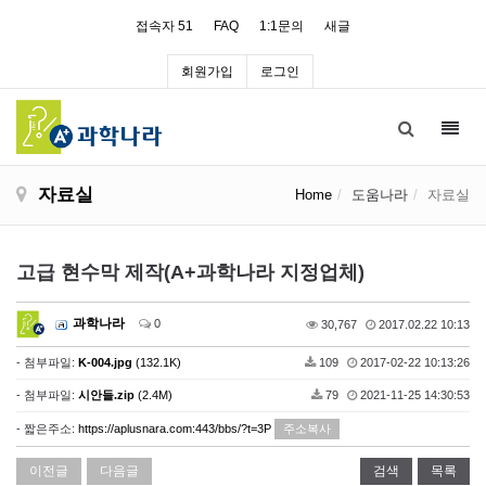
접속자 51
FAQ
1:1문의
새글
회원가입
로그인
Toggl
navig
자료실
Home
도움나라
자료실
고급 현수막 제작(A+과학나라 지정업체)
과학나라
0
30,767
2017.02.22 10:13
- 첨부파일:
K-004.jpg
(132.1K)
109
2017-02-22 10:13:26
- 첨부파일:
시안들.zip
(2.4M)
79
2021-11-25 14:30:53
- 짧은주소:
https://aplusnara.com:443/bbs/?t=3P
주소복사
이전글
다음글
검색
목록